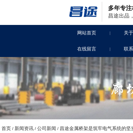
多年专注
昌途出品
网站首页
关
|
在线留言
联
|
首页
新闻资讯
公司新闻
昌途金属桥架是筑牢电气系统的坚
/
/
/